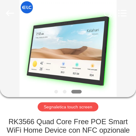
Shenzhen
Electron
Technology
Co.,
Ltd..
All
Rights
Reserved.
CASA
PRODOTTI
CIRCA
NOI
GIRO
DELLA
Segnaletica touch screen
FABBRICA
RK3566 Quad Core Free POE Smart
WiFi Home Device con NFC opzionale