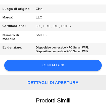
CONTROLLO
DI
Luogo di origine:
Cina
QUALITÀ
Marca:
ELC
Certificazione:
3C，FCC，CE，ROHS
CONTATTICI
Numero di
SMT156
modello:
RICHIEDA
Evidenziare:
,
Dispositivo domestico NFC Smart WiFi
Dispositivo domestico POE Smart WiFi
UNA
CITAZIONE
CONTATTACI!
SITEMAP
DETTAGLI DI APERTURA
NORME
SULLA
Prodotti Simili