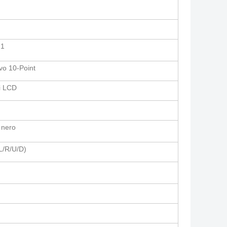
.1
ivo 10-Point
i LCD
 nero
L/R/U/D)