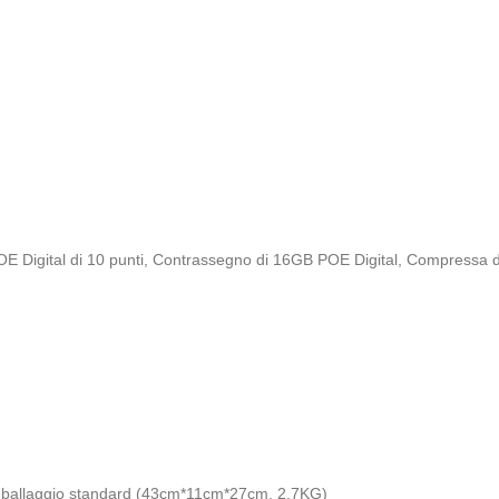
E Digital di 10 punti
,
Contrassegno di 16GB POE Digital
,
Compressa d
imballaggio standard (43cm*11cm*27cm, 2.7KG)