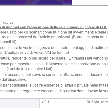
oftware)
 di Android con l'esposizione della sala riunioni di potere di POE
e usato per gli scenari come riunione gli avvertimenti e delle 
acente i processi dell'ufficio organizzati. (Barra luminosa del LE
isponibili)
a soddisfare le vostre esigenze del parete-montaggio ed inoltre 
a. (L'autoadesivo di Velcro/3M ha fornito)
rratura, rendente lo più sicuro per usare. (Entrambi i lati vengono
di cavo per impedire il cavo di alimentazione l'esposizione dopo
. (Luci da tutti e quattro i lati)
nto per accertarsi del servizio continuo, efficacemente riducente 
 del dispositivo.
o per soddisfare le vostre esigenze di affari o private nella mas
rticolarmente regolare e croccante di osservazione dovuto la su
CPU
RK3288, corte