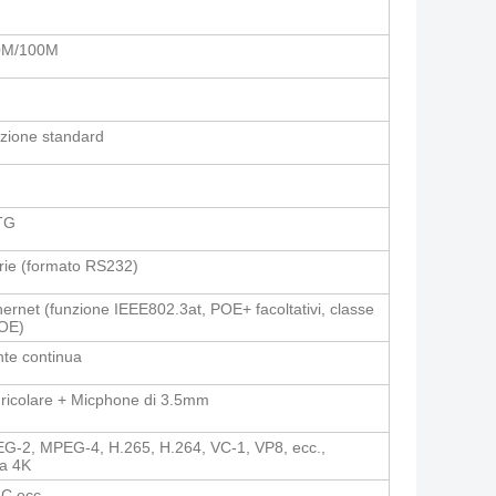
10M/100M
azione standard
TG
rie (formato RS232)
hernet (funzione IEEE802.3at, POE+ facoltativi, classe
POE)
nte continua
uricolare + Micphone di 3.5mm
-2, MPEG-4, H.265, H.264, VC-1, VP8, ecc.,
 a 4K
C ecc.