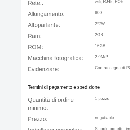
wifi, RJ45, POE
Rete::
800
Allungamento:
2*2W
Altoparlante:
2GB
Ram:
16GB
ROM:
2.0M/P
Macchina fotografica:
Contrassegno di PO
Evidenziare:
Termini di pagamento e spedizione
1 pezzo
Quantità di ordine
minimo:
negotiable
Prezzo:
Singolo oggetto, 