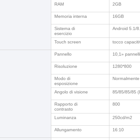
RAM
2GB
Memoria interna
16GB
Sistema di
Android 5.1/8
esercizio
Touch screen
tocco capacit
Pannello
10,1» pannell
Risoluzione
1280*800
Modo di
Normalmente
esposizione
Angolo di visione
85/85/85/85 (
Rapporto di
800
contrasto
Luminanza
250cd/m2
Allungamento
16:10