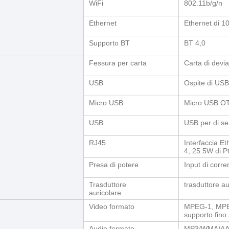
WiFi
802.11b/g/n
Ethernet
Ethernet di 
Supporto BT
BT 4,0
Fessura per carta
Carta di devi
USB
Ospite di USB
Micro USB
Micro USB O
USB
USB per di se
RJ45
Interfaccia Et
4, 25.5W di 
Presa di potere
Input di corre
Trasduttore
trasduttore a
auricolare
Video formato
MPEG-1, MPEG
supporto fino
Audio formato
MP3/WMA/AA