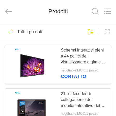
Shenzhen
Electron
Technology
Co.,
Prodotti
Ltd..
All
Rights
Reserved.
CASA
246
Tutti i prodotti
Segnaletica digitale
PRODOTTI
Schermi interattivi pieni
a 44 pollici del
CIRCA
visualizzatore digitale di
NOI
HD IPS per la riunione
negotiable MOQ:1 pezzo
dell'ufficio
CONTATTO
28
GIRO
Soluzioni per
DELLA
21,5" decoder di
collegamento del
FABBRICA
display di ristoranti
monitor interattivo del
touch screen
negotiable MOQ:1 pezzo