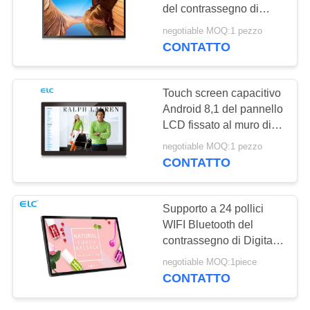
PRIVACY
del contrassegno di
Digital del supporto
negotiable MOQ:1 pezzo
della parete RK3288
CONTATTO
120
Edge Light Tablet
Touch screen capacitivo
Android 8,1 del pannello
LCD fissato al muro di
Rockchip RK3288
negotiable MOQ:1 pezzo
CONTATTO
35
Supporto a 24 pollici
Tablet PC per uso
WIFI Bluetooth del
contrassegno di Digital
medico
della compressa di
negotiable MOQ:1piece
Android con la macchina
CONTATTO
fotografica anteriore