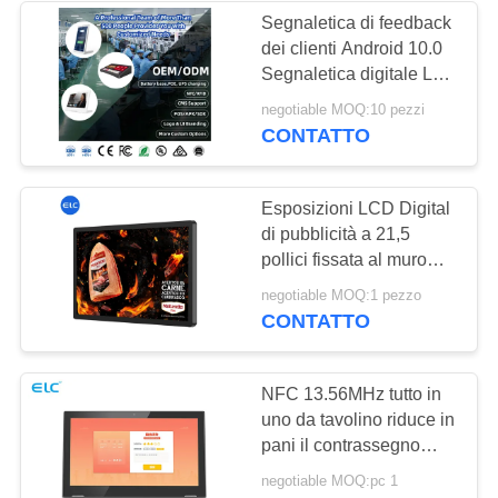
Segnaletica di feedback
dei clienti Android 10.0
1
Segnaletica digitale L
Segnaletica a
Shape Ristorante Tablet
negotiable MOQ:10 pezzi
10 pollici menu tablet
CONTATTO
doppio schermo
menu schermo menu
ristorante
Esposizioni LCD Digital
di pubblicità a 21,5
pollici fissata al muro
LCD del contrassegno di
20
negotiable MOQ:1 pezzo
BT4.0
CONTATTO
Calendari Digitali
NFC 13.56MHz tutto in
uno da tavolino riduce in
pani il contrassegno
LCD a 13,3 pollici di
negotiable MOQ:pc 1
Digital del pannello