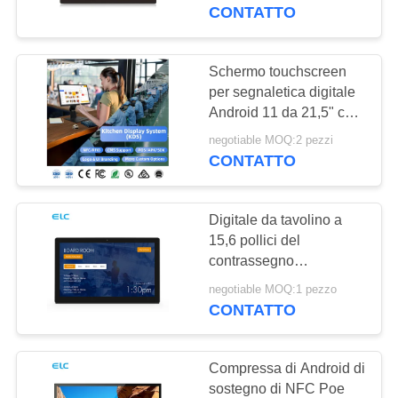
CONTROLLO
CONTATTO
DI
QUALITÀ
Schermo touchscreen
16
per segnaletica digitale
Televisione
Android 11 da 21,5" con
CONTATTICI
RK3568 2+16GB USB
intelligente
negotiable MOQ:2 pezzi
RJ45 WiFi Kds Pos
CONTATTO
RICHIEDA
Kitchen Display
Schermo Kds con base
UNA
Digitale da tavolino a
CITAZIONE
15,6 pollici del
contrassegno
85
visualizzazione la barra
SITEMAP
negotiable MOQ:1 pezzo
Segnaletica touch
luminosa circondante
CONTATTO
del LED
screen
NORME
Compressa di Android di
SULLA
sostegno di NFC Poe