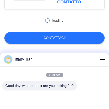
CONTATTO
6
Tablet per la casa
loading...
intelligente
CONTATTACI!
Categorie popolari
Tutti
Tiffany Tian
Soluzioni per display
6:00 AM
Segnaletica digitale
di ristoranti
Good day, what product are you looking for?
Televisione
Segnaletica touch
intelligente
screen