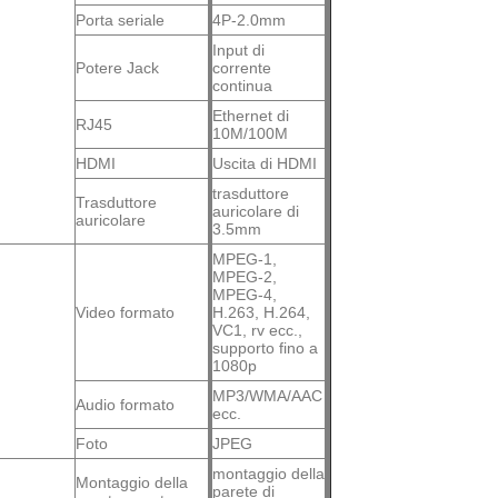
Porta seriale
4P-2.0mm
Input di
Potere Jack
corrente
continua
Ethernet di
RJ45
10M/100M
HDMI
Uscita di HDMI
trasduttore
Trasduttore
auricolare di
auricolare
3.5mm
MPEG-1,
MPEG-2,
MPEG-4,
Video formato
H.263, H.264,
VC1, rv ecc.,
supporto fino a
1080p
MP3/WMA/AAC
Audio formato
ecc.
Foto
JPEG
montaggio della
Montaggio della
parete di