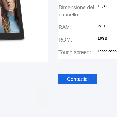
17,3»
Dimensione del
pannello:
2GB
RAM:
16GB
ROM:
Tocco capac
Touch screen:
Contattici