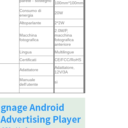
parete - sostegno
100mm*100mm
Consumo di
20W
energia
Altoparlante
2*2W
2.0M/P,
Macchina
macchina
fotografica
fotografica
anteriore
Lingua
Multilingue
Certificati
CE/FCC/RoHS
Adattatore,
Adattatore
12V/3A
Manuale
sì
dell'utente