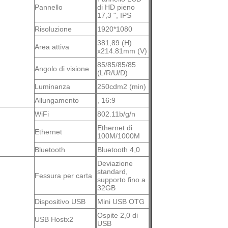
Pannello
di HD pieno
17,3 ", IPS
Risoluzione
1920*1080
381,89 (H)
Area attiva
x214.81mm (V)
85/85/85/85
Angolo di visione
(L/R/U/D)
Luminanza
250cdm2 (min)
Allungamento
, 16:9
WiFi
802.11b/g/n
Ethernet di
Ethernet
100M/1000M
Bluetooth
Bluetooth 4,0
Deviazione
standard,
Fessura per carta
supporto fino a
32GB
Dispositivo USB
Mini USB OTG
Ospite 2,0 di
USB Hostx2
USB