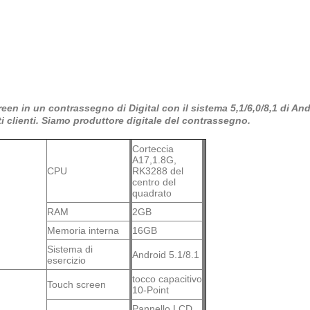
reen in un contrassegno di Digital con il sistema 5,1/6,0/8,1 di An
i clienti.
Siamo produttore digitale del contrassegno.
Corteccia
A17,1.8G,
CPU
RK3288 del
centro del
quadrato
RAM
2GB
Memoria interna
16GB
Sistema di
Android 5.1/8.1
esercizio
tocco capacitivo
Touch screen
10-Point
Pannello LCD