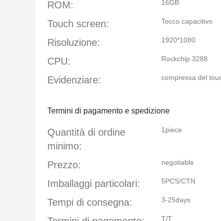
16GB
ROM:
Tocco capacitivo
Touch screen:
1920*1080
Risoluzione:
Rockchip 3288
CPU:
compressa del tou
Evidenziare:
Termini di pagamento e spedizione
1piece
Quantità di ordine
minimo:
negotiable
Prezzo:
5PCS/CTN
Imballaggi particolari:
3-25days
Tempi di consegna:
T/T