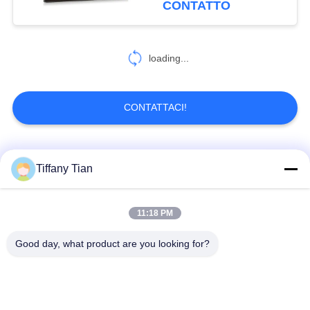
CONTATTO
touch screen
6
Tablet per la casa
loading...
intelligente
CONTATTACI!
Categorie popolari
Tutti
Tiffany Tian
Soluzioni per display
11:18 PM
Segnaletica digitale
di ristoranti
Good day, what product are you looking for?
Televisione
Segnaletica touch
intelligente
screen