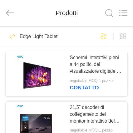
Shenzhen
Electron
Technology
Co.,
Prodotti
Ltd..
All
Rights
Reserved.
CASA
246
Edge Light Tablet
Segnaletica digitale
PRODOTTI
Schermi interattivi pieni
a 44 pollici del
CIRCA
visualizzatore digitale di
NOI
HD IPS per la riunione
negotiable MOQ:1 pezzo
dell'ufficio
CONTATTO
28
GIRO
Soluzioni per
DELLA
21,5" decoder di
collegamento del
FABBRICA
display di ristoranti
monitor interattivo del
touch screen
negotiable MOQ:1 pezzo