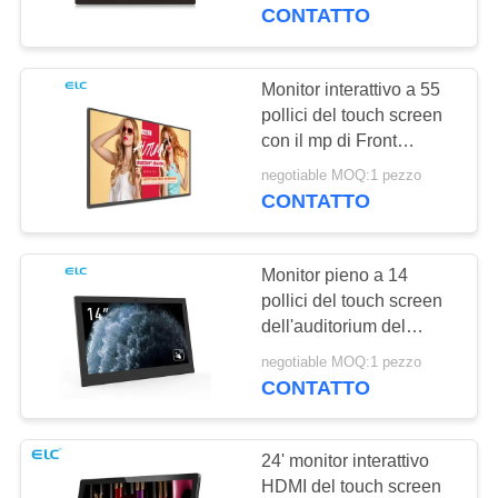
CONTROLLO
CONTATTO
DI
QUALITÀ
Monitor interattivo a 55
16
pollici del touch screen
Televisione
con il mp di Front
CONTATTICI
Camera 5,0
intelligente
negotiable MOQ:1 pezzo
CONTATTO
RICHIEDA
UNA
Monitor pieno a 14
CITAZIONE
pollici del touch screen
dell'auditorium del
85
pannello di HD con la
SITEMAP
negotiable MOQ:1 pezzo
Segnaletica touch
lampadina del LED
CONTATTO
screen
NORME
24' monitor interattivo
SULLA
HDMI del touch screen