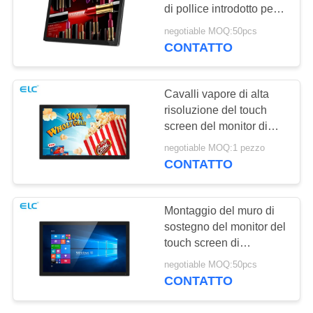
PRIVACY
di pollice introdotto per
la pubblicità dell'interno
negotiable MOQ:50pcs
CONTATTO
120
Edge Light Tablet
Cavalli vapore di alta
risoluzione del touch
screen del monitor di
multi esposizione
negotiable MOQ:1 pezzo
interattiva di tocco
CONTATTO
35
Montaggio del muro di
Tablet PC per uso
sostegno del monitor del
touch screen di
medico
HD/supporto interattivi
negotiable MOQ:50pcs
della Tabella
CONTATTO