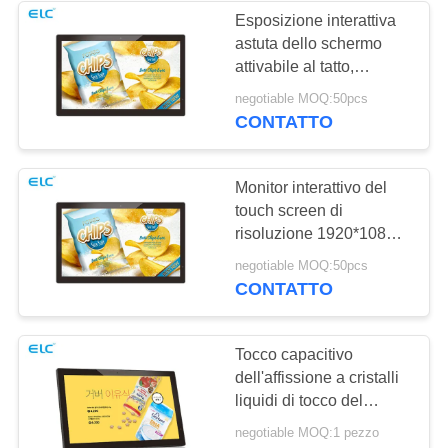
Esposizione interattiva
astuta dello schermo
1
attivabile al tatto,
Segnaletica a
schermi interattivi per
negotiable MOQ:50pcs
l'affare
CONTATTO
doppio schermo
Monitor interattivo del
touch screen di
risoluzione 1920*1080
per i supermercati
20
negotiable MOQ:50pcs
CONTATTO
Calendari Digitali
Tocco capacitivo
dell'affissione a cristalli
liquidi di tocco del
monitor del piccolo
negotiable MOQ:1 pezzo
monitor dell'interno del