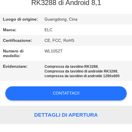
CONTROLLO
RK3288 di Android 8,1
DI
Luogo di origine:
Guangdong, Cina
QUALITÀ
Marca:
ELC
CONTATTICI
Certificazione:
CE, FCC, RoHS
Numero di
WL1052T
modello:
RICHIEDA
UNA
Evidenziare:
,
Compressa da tavolino RK3288
,
Compressa da tavolino di androide RK3288
CITAZIONE
compressa da tavolino di androide 1280x800
CONTATTACI!
SITEMAP
NORME
DETTAGLI DI APERTURA
SULLA