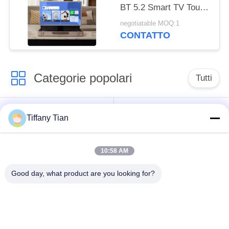
BT 5.2 Smart TV Touch
Screen Televisione HD
negotiatable MOQ:1
CONTATTO
Categorie popolari
Tutti
Soluzioni per display
Segnaletica digitale
Tiffany Tian
di ristoranti
10:58 AM
Televisione
Segnaletica touch
intelligente
screen
Good day, what product are you looking for?
Tablet PC per uso
Edge Light Tablet
medico