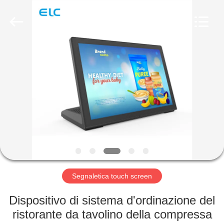
Shenzhen
Electron
Technology
Co.,
Ltd..
All
Rights
Reserved.
CASA
PRODOTTI
CIRCA
NOI
GIRO
DELLA
Segnaletica touch screen
FABBRICA
Dispositivo di sistema d'ordinazione del
ristorante da tavolino della compressa