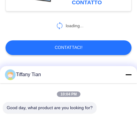
CONTATTO
anteriore
6
Tablet per la casa
loading...
intelligente
CONTATTACI!
Categorie popolari
Tutti
Tiffany Tian
Soluzioni per display
10:04 PM
Segnaletica digitale
di ristoranti
Good day, what product are you looking for?
Televisione
Segnaletica touch
intelligente
screen