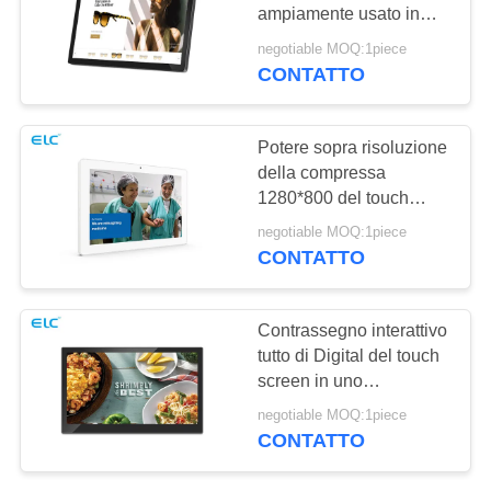
PRIVACY
ampiamente usato in
supermercato/Banca/aeroport
negotiable MOQ:1piece
CONTATTO
120
Edge Light Tablet
Potere sopra risoluzione
della compressa
1280*800 del touch
screen di Android di
negotiable MOQ:1piece
Ethernet con il RJ45
CONTATTO
35
Contrassegno interattivo
Tablet PC per uso
tutto di Digital del touch
screen in uno
medico
ampiamente usato con
negotiable MOQ:1piece
la macchina fotografica
CONTATTO
anteriore