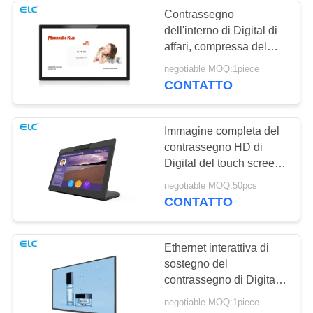
Contrassegno
dell'interno di Digital di
1
affari, compressa del
Segnaletica a
touch screen di Android
negotiable MOQ:1piece
a 32 pollici
CONTATTO
doppio schermo
Immagine completa del
contrassegno HD di
Digital del touch screen
RK3288 con la funzione
20
negotiable MOQ:50pcs
di PoE
CONTATTO
Calendari Digitali
Ethernet interattiva di
sostegno del
contrassegno di Digital
del touch screen con la
negotiable MOQ:1piece
macchina fotografica