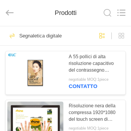
Shenzhen
Electron
Technology
Co.,
Prodotti
Ltd..
All
Rights
Reserved.
CASA
246
Segnaletica digitale
Segnaletica digitale
PRODOTTI
A 55 pollici di alta
risoluzione capacitivo
CIRCA
del contrassegno
NOI
1920*1080 di Digital del
negotiable MOQ:1piece
touch screen
CONTATTO
28
GIRO
Soluzioni per
DELLA
Risoluzione nera della
compressa 1920*1080
FABBRICA
display di ristoranti
del touch screen di
Android con il pannello
negotiable MOQ:1piece