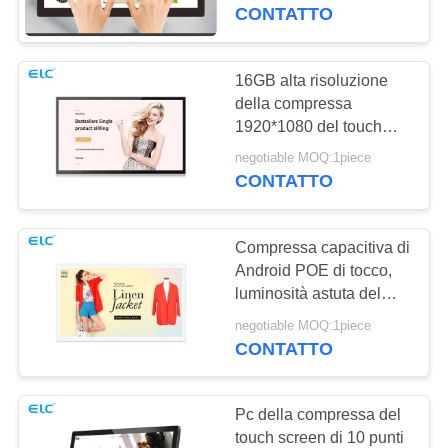
CONTROLLO
pieno di LCD di HD
CONTATTO
DI
QUALITÀ
16GB alta risoluzione
16
della compressa
Televisione
1920*1080 del touch
CONTATTICI
screen della ROM
intelligente
negotiable MOQ:1piece
300cdm2 Android
CONTATTO
RICHIEDA
UNA
Compressa capacitiva di
CITAZIONE
Android POE di tocco,
luminosità astuta del
85
contrassegno 250cdm2
SITEMAP
negotiable MOQ:1piece
Segnaletica touch
di Digital
CONTATTO
screen
NORME
Pc della compressa del
SULLA
touch screen di 10 punti