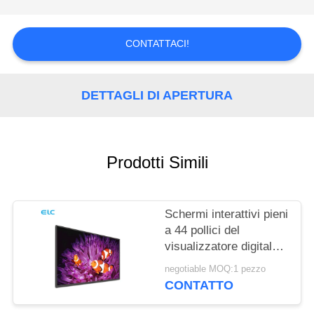
PRIVACY
CONTATTACI!
DETTAGLI DI APERTURA
Prodotti Simili
Schermi interattivi pieni
a 44 pollici del
visualizzatore digitale
di HD IPS per la
negotiable MOQ:1 pezzo
riunione dell'ufficio
CONTATTO