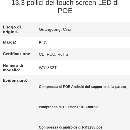
CONTROLLO
13,3 pollici del touch screen LED di
POE
DI
QUALITÀ
Luogo di
Guangdong, Cina
origine:
CONTATTICI
Marca:
ELC
Certificazione:
CE, FCC, RoHS
RICHIEDA
UNA
Numero di
WA1332T
modello:
CITAZIONE
Evidenziare:
,
Compressa di POE Android del supporto della parete
SITEMAP
,
compressa di 13.3Inch POE Android
NORME
SULLA
Compressa di androide di RK3288 poe