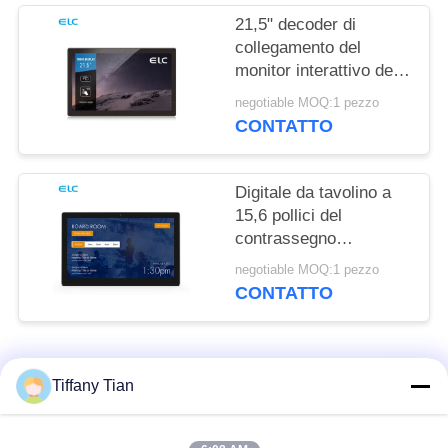
21,5" decoder di
collegamento del
monitor interattivo del
touch screen
negotiable MOQ:1 pezzo
CONTATTO
Digitale da tavolino a
15,6 pollici del
contrassegno
visualizzazione la
negotiable MOQ:1 pezzo
barra luminosa
CONTATTO
circondante del LED
Categorie popolari
Tutti
Tiffany Tian
Soluzioni per display