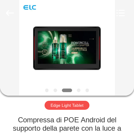
Shenzhen
Electron
Technology
Co.,
Ltd..
All
Rights
Reserved.
CASA
PRODOTTI
CIRCA
NOI
GIRO
DELLA
Edge Light Tablet
FABBRICA
Compressa di POE Android del
supporto della parete con la luce a