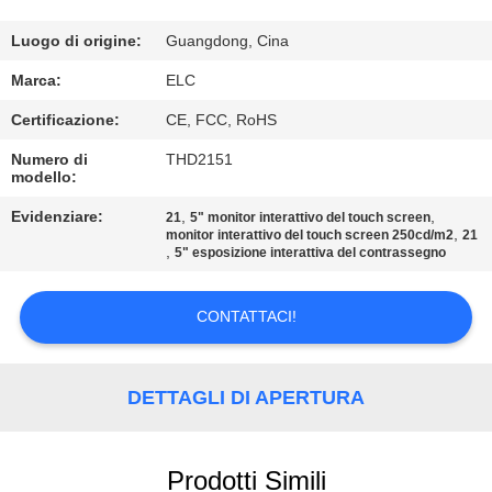
CONTROLLO
DI
Luogo di origine:
Guangdong, Cina
QUALITÀ
Marca:
ELC
Certificazione:
CE, FCC, RoHS
CONTATTICI
Numero di
THD2151
modello:
RICHIEDA
Evidenziare:
,
,
21
5" monitor interattivo del touch screen
,
monitor interattivo del touch screen 250cd/m2
21
UNA
,
5" esposizione interattiva del contrassegno
CITAZIONE
CONTATTACI!
SITEMAP
DETTAGLI DI APERTURA
NORME
SULLA
Prodotti Simili