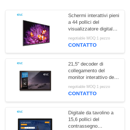
PRIVACY
Schermi interattivi pieni
a 44 pollici del
visualizzatore digitale
di HD IPS per la
negotiable MOQ:1 pezzo
riunione dell'ufficio
CONTATTO
21,5" decoder di
collegamento del
monitor interattivo del
touch screen
negotiable MOQ:1 pezzo
CONTATTO
Digitale da tavolino a
15,6 pollici del
contrassegno