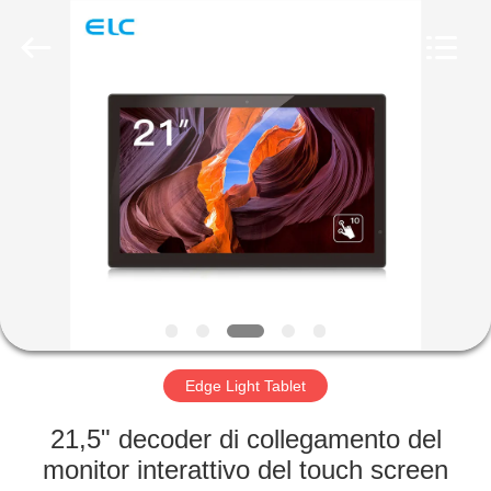
Shenzhen
Electron
Technology
Co.,
Ltd..
All
Rights
Reserved.
CASA
PRODOTTI
CIRCA
NOI
GIRO
DELLA
Edge Light Tablet
FABBRICA
21,5" decoder di collegamento del
monitor interattivo del touch screen