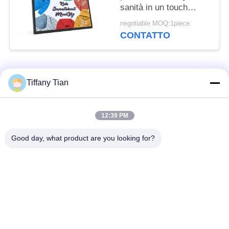
sanità in un touch
screen del supporto
negotiable MOQ:1piece
della parete
CONTATTO
Categorie popolari
Tutti
Tiffany Tian
Soluzioni per display
12:39 PM
Segnaletica digitale
di ristoranti
Good day, what product are you looking for?
Televisione
Segnaletica touch
intelligente
screen
Tablet PC per uso
Edge Light Tablet
medico