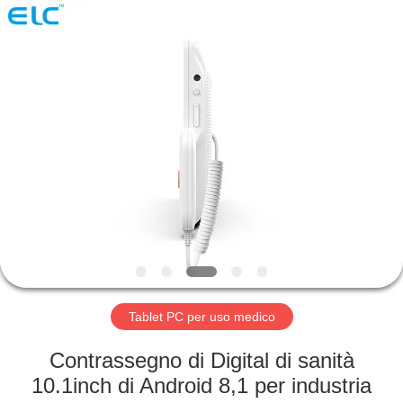
Shenzhen
Electron
Technology
Co.,
Ltd..
All
Rights
Reserved.
CASA
PRODOTTI
CIRCA
NOI
GIRO
DELLA
Tablet PC per uso medico
FABBRICA
Contrassegno di Digital di sanità
10.1inch di Android 8,1 per industria