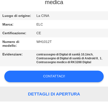
CONTROLLO
medica
DI
Luogo di origine:
La CINA
QUALITÀ
Marca:
ELC
CONTATTICI
Certificazione:
CE
Numero di
WH1012T
modello:
RICHIEDA
UNA
Evidenziare:
,
contrassegno di Digital di sanità 10.1inch
,
,
Contrassegno di Digital di sanità di Android 8
1
CITAZIONE
Contrassegno medico di RK3288 Digital
CONTATTACI!
SITEMAP
NORME
DETTAGLI DI APERTURA
SULLA