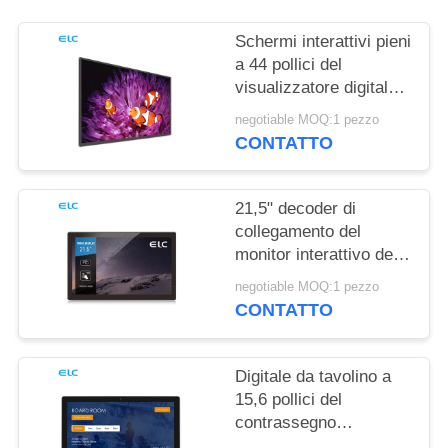
PRIVACY
Schermi interattivi pieni
a 44 pollici del
visualizzatore digitale
di HD IPS per la
negotiable MOQ:1 pezzo
riunione dell'ufficio
CONTATTO
21,5" decoder di
collegamento del
monitor interattivo del
touch screen
negotiable MOQ:1 pezzo
CONTATTO
Digitale da tavolino a
15,6 pollici del
contrassegno
visualizzazione la