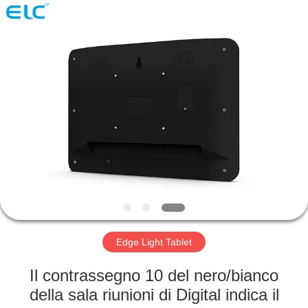
Shenzhen
Electron
Technology
Co.,
Ltd..
All
Rights
Reserved.
CASA
PRODOTTI
CIRCA
NOI
GIRO
DELLA
Edge Light Tablet
FABBRICA
Il contrassegno 10 del nero/bianco
della sala riunioni di Digital indica il