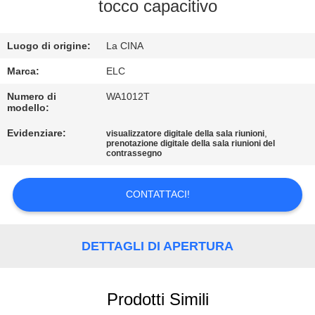
CONTROLLO
tocco capacitivo
DI
Luogo di origine:
La CINA
QUALITÀ
Marca:
ELC
CONTATTICI
Numero di
WA1012T
modello:
Evidenziare:
,
visualizzatore digitale della sala riunioni
RICHIEDA
prenotazione digitale della sala riunioni del
contrassegno
UNA
CITAZIONE
CONTATTACI!
SITEMAP
DETTAGLI DI APERTURA
NORME
SULLA
Prodotti Simili