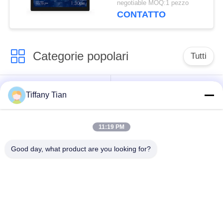
negotiable MOQ:1 pezzo
barra luminosa
CONTATTO
circondante del LED
Categorie popolari
Tutti
Soluzioni per display
Segnaletica digitale
Tiffany Tian
di ristoranti
11:19 PM
Televisione
Segnaletica touch
intelligente
screen
Good day, what product are you looking for?
Tablet PC per uso
Edge Light Tablet
medico
Segnaletica a doppio
Calendari Digitali