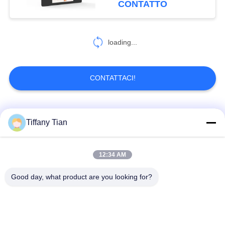
CONTATTO
6
Tablet per la casa
loading...
intelligente
CONTATTACI!
Categorie popolari
Tutti
Tiffany Tian
Soluzioni per display
12:34 AM
Segnaletica digitale
di ristoranti
Good day, what product are you looking for?
Televisione
Segnaletica touch
intelligente
screen