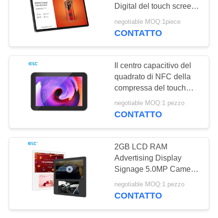
PRIVACY
Digital del touch screen
in un PC Android 7,1
negotiable MOQ:1piece
della compressa
CONTATTO
120
Edge Light Tablet
Il centro capacitivo del
quadrato di NFC della
compressa del touch
screen RK3288 Poe
negotiable MOQ:1 pezzo
Android
CONTATTO
35
2GB LCD RAM
Tablet PC per uso
Advertising Display
Signage 5.0MP Camera
medico
Dual Screen BT4.2
negotiable MOQ:1 pezzo
CONTATTO