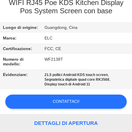
CONTROLLO
WIFI RJ45 Poe KDS Kitchen Display
Pos System Screen con base
DI
QUALITÀ
Luogo di origine:
Guangdong, Cina
CONTATTICI
Marca:
ELC
Certificazione:
FCC, CE
RICHIEDA
Numero di
WF2138T
modello:
UNA
Evidenziare:
,
21.5 pollici Android KDS touch screen
CITAZIONE
,
Segnaletica digitale quad core RK3568
Display touch di Android 11
SITEMAP
CONTATTACI!
NORME
DETTAGLI DI APERTURA
SULLA