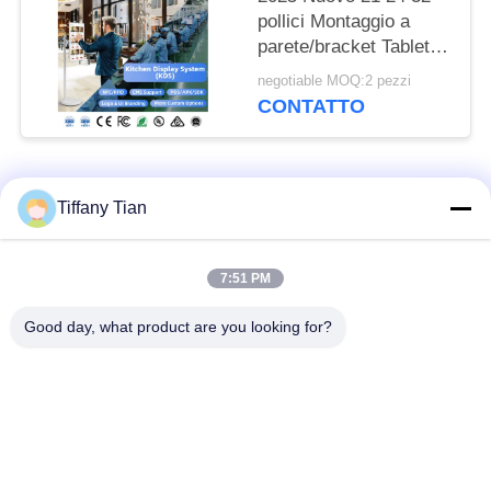
pollici Montaggio a
parete/bracket Tablet
Android Segnaletica
negotiable MOQ:2 pezzi
digitale e display
CONTATTO
Registro di cassa Pos
Laptops Chioschi di
vendita
Categorie popolari
Tutti
Tiffany Tian
Soluzioni per display
7:51 PM
Segnaletica digitale
di ristoranti
Good day, what product are you looking for?
Televisione
Segnaletica touch
intelligente
screen
Tablet PC per uso
Edge Light Tablet
medico