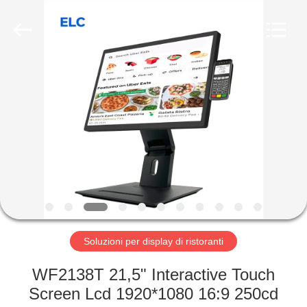
Shenzhen
Electron
Technology
Co.,
Ltd..
All
Rights
Reserved.
CASA
PRODOTTI
CIRCA
NOI
GIRO
DELLA
Soluzioni per display di ristoranti
FABBRICA
WF2138T 21,5" Interactive Touch
Screen Lcd 1920*1080 16:9 250cd