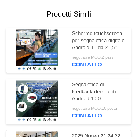
PRIVACY
Prodotti Simili
Schermo touchscreen
per segnaletica digitale
Android 11 da 21,5"
con RK3568 2+16GB
negotiable MOQ:2 pezzi
USB RJ45 WiFi Kds
CONTATTO
Pos Kitchen Display
Schermo Kds con base
Segnaletica di
feedback dei clienti
Android 10.0
Segnaletica digitale L
negotiable MOQ:10 pezzi
Shape Ristorante
CONTATTO
Tablet 10 pollici menu
tablet menu schermo
menu ristorante
2025 Nuovo 21 24 32