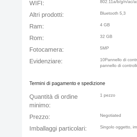
802.11a/b/g/n/ac/a
WIFI:
Bluetooth 5,3
Altri prodotti:
4 GB
Ram:
32 GB
Rom:
5MP
Fotocamera:
10Pannello di cont
Evidenziare:
pannello di control
Termini di pagamento e spedizione
1 pezzo
Quantità di ordine
minimo:
Negotiated
Prezzo:
Singolo oggetto, i
Imballaggi particolari: