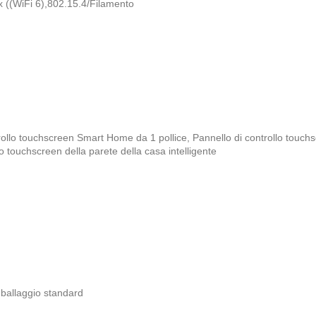
x ((WiFi 6),802.15.4/Filamento
rollo touchscreen Smart Home da 1 pollice
,
Pannello di controllo touc
lo touchscreen della parete della casa intelligente
mballaggio standard