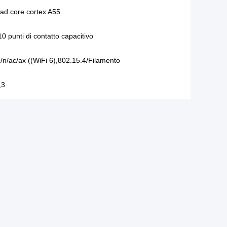
d core cortex A55
0 punti di contatto capacitivo
/n/ac/ax ((WiFi 6),802.15.4/Filamento
,3