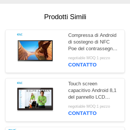
PRIVACY
Prodotti Simili
Compressa di Android
di sostegno di NFC
Poe del contrassegno
di Digital del supporto
negotiable MOQ:1 pezzo
della parete RK3288
CONTATTO
Touch screen
capacitivo Android 8,1
del pannello LCD
fissato al muro di
negotiable MOQ:1 pezzo
Rockchip RK3288
CONTATTO