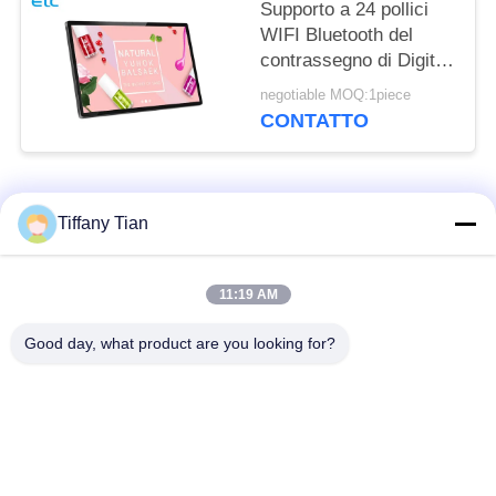
Supporto a 24 pollici
WIFI Bluetooth del
contrassegno di Digital
della compressa di
negotiable MOQ:1piece
Android con la
CONTATTO
macchina fotografica
anteriore
Categorie popolari
Tutti
Tiffany Tian
Soluzioni per display
11:19 AM
Segnaletica digitale
di ristoranti
Good day, what product are you looking for?
Televisione
Segnaletica touch
intelligente
screen
Tablet PC per uso
Edge Light Tablet