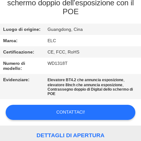
CONTROLLO
schermo doppio dell'esposizione con il
POE
DI
QUALITÀ
Luogo di origine:
Guangdong, Cina
CONTATTICI
Marca:
ELC
Certificazione:
CE, FCC, RoHS
RICHIEDA
Numero di
WD1318T
modello:
UNA
Evidenziare:
,
Elevatore BT4.2 che annuncia esposizione
CITAZIONE
,
elevatore 8Inch che annuncia esposizione
Contrassegno doppio di Digital dello schermo di
POE
SITEMAP
CONTATTACI!
NORME
SULLA
DETTAGLI DI APERTURA