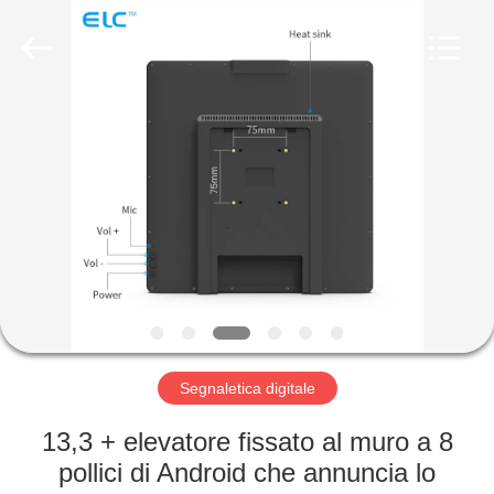
Shenzhen
Electron
Technology
Co.,
Ltd..
All
Rights
Reserved.
CASA
PRODOTTI
CIRCA
NOI
GIRO
DELLA
Segnaletica digitale
FABBRICA
13,3 + elevatore fissato al muro a 8
pollici di Android che annuncia lo