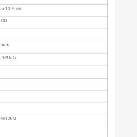
ivo 10-Point
 LCD
 nero
L/R/U/D)
10M/100M