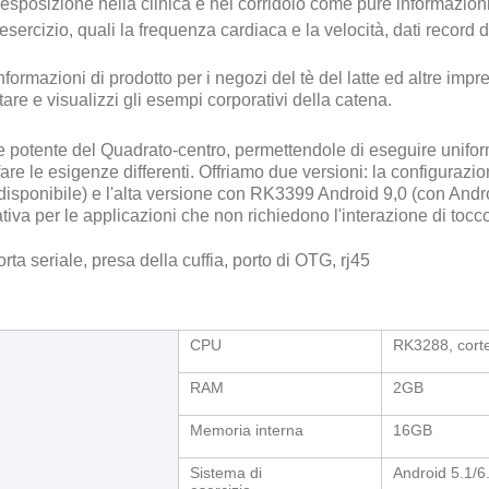
sposizione nella clinica e nel corridoio come pure informazioni 
 esercizio, quali la frequenza cardiaca e la velocità, dati record d
formazioni di prodotto per i negozi del tè del latte ed altre impr
are e visualizzi gli esempi corporativi della catena.
 potente del Quadrato-centro, permettendole di eseguire uniforme
fare le esigenze differenti. Offriamo due versioni: la configura
disponibile) e l'alta versione con RK3399 Android 9,0 (con Andro
ativa per le applicazioni che non richiedono l'interazione di tocc
orta seriale, presa della cuffia, porto di OTG, rj45
CPU
RK3288, corte
RAM
2GB
Memoria interna
16GB
Sistema di
Android 5.1/6