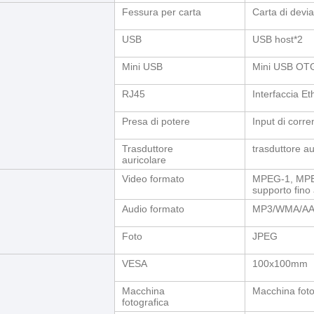
Fessura per carta
Carta di devi
USB
USB host*2
Mini USB
Mini USB OT
RJ45
Interfaccia Et
Presa di potere
Input di corre
Trasduttore
trasduttore a
auricolare
Video formato
MPEG-1, MPEG
supporto fino
Audio formato
MP3/WMA/AA
Foto
JPEG
VESA
100x100mm
Macchina
Macchina foto
fotografica