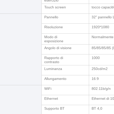
esercizio
Touch screen
tocco capacit
Pannello
32" pannello
Risoluzione
1920*1080
Modo di
Normalmente
esposizione
Angolo di visione
85/85/85/85 (
Rapporto di
1000
contrasto
Luminanza
250cd/m2
Allungamento
16:9
WiFi
802.11b/g/n
Ethernet
Ethernet di 
Supporto BT
BT 4,0