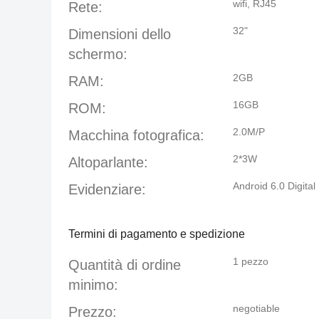
wifi, RJ45
Rete:
32"
Dimensioni dello
schermo:
2GB
RAM:
16GB
ROM:
2.0M/P
Macchina fotografica:
2*3W
Altoparlante:
Android 6.0 Digita
Evidenziare:
Termini di pagamento e spedizione
1 pezzo
Quantità di ordine
minimo:
negotiable
Prezzo: