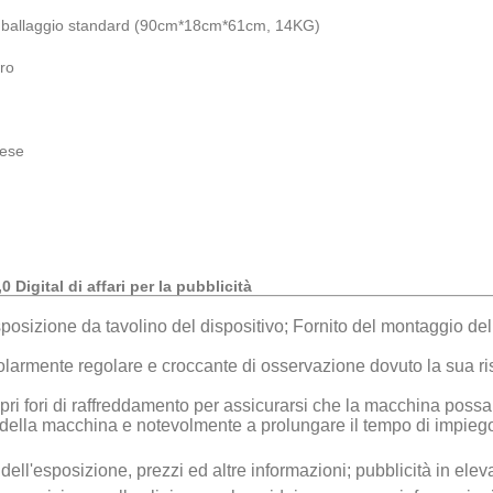
imballaggio standard (90cm*18cm*61cm, 14KG)
oro
mese
Digital di affari per la pubblicità
isposizione da tavolino del dispositivo; Fornito del montaggio de
icolarmente regolare e croccante di osservazione dovuto la sua 
opri fori di raffreddamento per assicurarsi che la macchina possa
ella macchina e notevolmente a prolungare il tempo di impieg
ell'esposizione, prezzi ed altre informazioni; pubblicità in eleva