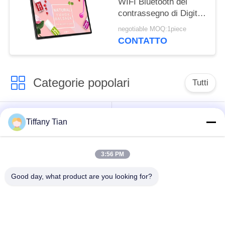
WIFI Bluetooth del
contrassegno di Digital
della compressa di
negotiable MOQ:1piece
Android con la
CONTATTO
macchina fotografica
anteriore
Categorie popolari
Tutti
Soluzioni per display
Segnaletica digitale
Tiffany Tian
di ristoranti
3:56 PM
Televisione
Segnaletica touch
intelligente
screen
Good day, what product are you looking for?
Tablet PC per uso
Edge Light Tablet
medico