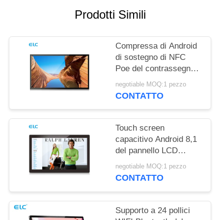
PRIVACY
Prodotti Simili
Compressa di Android
di sostegno di NFC
Poe del contrassegno
di Digital del supporto
negotiable MOQ:1 pezzo
della parete RK3288
CONTATTO
Touch screen
capacitivo Android 8,1
del pannello LCD
fissato al muro di
negotiable MOQ:1 pezzo
Rockchip RK3288
CONTATTO
Supporto a 24 pollici