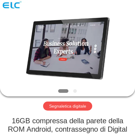
Shenzhen
Electron
Technology
Co.,
Ltd..
All
Rights
Reserved.
CASA
PRODOTTI
CIRCA
NOI
GIRO
DELLA
Segnaletica digitale
FABBRICA
16GB compressa della parete della
ROM Android, contrassegno di Digital