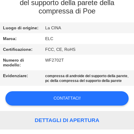
CONTROLLO
del supporto della parete della
compressa di Poe
DI
QUALITÀ
Luogo di origine:
La CINA
CONTATTICI
Marca:
ELC
Certificazione:
FCC, CE, RoHS
RICHIEDA
Numero di
WF2702T
modello:
UNA
Evidenziare:
,
compressa di androide del supporto della parete
CITAZIONE
pc della compressa del supporto della parete
SITEMAP
CONTATTACI!
NORME
DETTAGLI DI APERTURA
SULLA