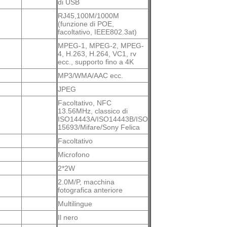
di USB
RJ45,100M/1000M
(funzione di POE,
facoltativo, IEEE802.3at)
MPEG-1, MPEG-2, MPEG-
4, H.263, H.264, VC1, rv
ecc., supporto fino a 4K
MP3/WMA/AAC ecc.
JPEG
Facoltativo, NFC
13.56MHz, classico di
ISO14443A/ISO14443B/ISO
15693/Mifare/Sony Felica
Facoltativo
Microfono
2*2W
2.0M/P, macchina
fotografica anteriore
Multilingue
Il nero