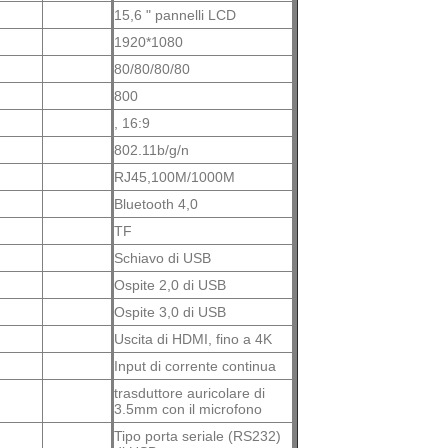
15,6 " pannelli LCD
1920*1080
80/80/80/80
800
, 16:9
802.11b/g/n
RJ45,100M/1000M
Bluetooth 4,0
TF
Schiavo di USB
Ospite 2,0 di USB
Ospite 3,0 di USB
Uscita di HDMI, fino a 4K
Input di corrente continua
trasduttore auricolare di
3.5mm con il microfono
Tipo porta seriale (RS232)