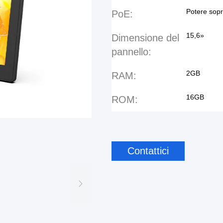
Potere sopr
PoE:
15,6»
Dimensione del
pannello:
2GB
RAM:
16GB
ROM:
Contattici