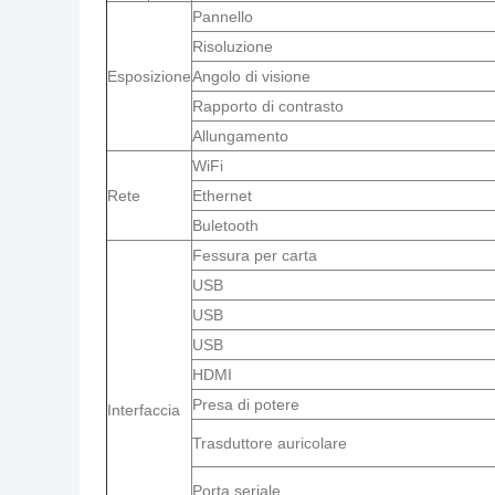
Pannello
Risoluzione
Esposizione
Angolo di visione
Rapporto di contrasto
Allungamento
WiFi
Rete
Ethernet
Buletooth
Fessura per carta
USB
USB
USB
HDMI
Presa di potere
Interfaccia
Trasduttore auricolare
Porta seriale