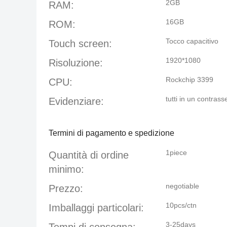
2GB
RAM:
16GB
ROM:
Tocco capacitivo
Touch screen:
1920*1080
Risoluzione:
Rockchip 3399
CPU:
tutti in un contrass
Evidenziare:
Termini di pagamento e spedizione
1piece
Quantità di ordine
minimo:
negotiable
Prezzo:
10pcs/ctn
Imballaggi particolari:
3-25days