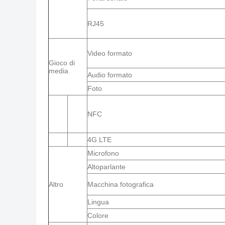
RJ45
Video formato
Gioco di
media
Audio formato
Foto
NFC
4G LTE
Microfono
Altoparlante
Altro
Macchina fotografica
Lingua
Colore