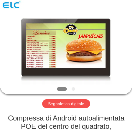
Shenzhen
Electron
Technology
Co.,
Ltd..
All
Rights
Reserved.
CASA
PRODOTTI
CIRCA
NOI
GIRO
DELLA
Segnaletica digitale
FABBRICA
Compressa di Android autoalimentata
POE del centro del quadrato,