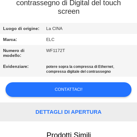
CONTROLLO
contrassegno di Digital del touch
screen
DI
QUALITÀ
Luogo di origine:
La CINA
CONTATTICI
Marca:
ELC
Numero di
WF1172T
modello:
RICHIEDA
Evidenziare:
,
potere sopra la compressa di Ethernet
UNA
compressa digitale del contrassegno
CITAZIONE
CONTATTACI!
SITEMAP
DETTAGLI DI APERTURA
NORME
SULLA
Prodotti Simili