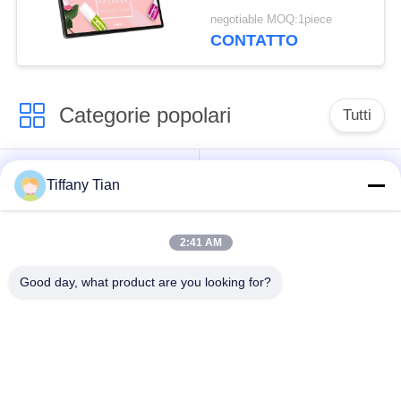
della compressa di
negotiable MOQ:1piece
Android con la
CONTATTO
macchina fotografica
anteriore
Categorie popolari
Tutti
Soluzioni per display
Segnaletica digitale
Tiffany Tian
di ristoranti
2:41 AM
Televisione
Segnaletica touch
intelligente
screen
Good day, what product are you looking for?
Tablet PC per uso
Edge Light Tablet
medico
Segnaletica a doppio