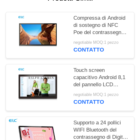
PRIVACY
Compressa di Android
di sostegno di NFC
Poe del contrassegno
di Digital del supporto
negotiable MOQ:1 pezzo
della parete RK3288
CONTATTO
Touch screen
capacitivo Android 8,1
del pannello LCD
fissato al muro di
negotiable MOQ:1 pezzo
Rockchip RK3288
CONTATTO
Supporto a 24 pollici
WIFI Bluetooth del
contrassegno di Digital