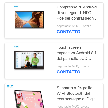
PRIVACY
Compressa di Android
di sostegno di NFC
Poe del contrassegno
di Digital del supporto
negotiable MOQ:1 pezzo
della parete RK3288
CONTATTO
Touch screen
capacitivo Android 8,1
del pannello LCD
fissato al muro di
negotiable MOQ:1 pezzo
Rockchip RK3288
CONTATTO
Supporto a 24 pollici
WIFI Bluetooth del
contrassegno di Digital
della compressa di
negotiable MOQ:1piece