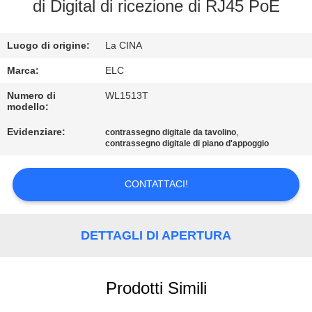
CONTROLLO
di Digital di ricezione di RJ45 PoE
DI
Luogo di origine:
La CINA
QUALITÀ
Marca:
ELC
CONTATTICI
Numero di
WL1513T
modello:
Evidenziare:
,
contrassegno digitale da tavolino
RICHIEDA
contrassegno digitale di piano d'appoggio
UNA
CITAZIONE
CONTATTACI!
SITEMAP
DETTAGLI DI APERTURA
NORME
Prodotti Simili
SULLA