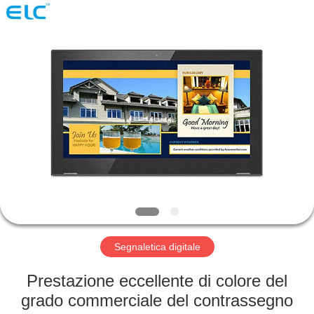
Shenzhen
Electron
Technology
Co.,
Ltd..
All
Rights
Reserved.
CASA
PRODOTTI
CIRCA
NOI
GIRO
DELLA
Segnaletica digitale
FABBRICA
Prestazione eccellente di colore del
grado commerciale del contrassegno