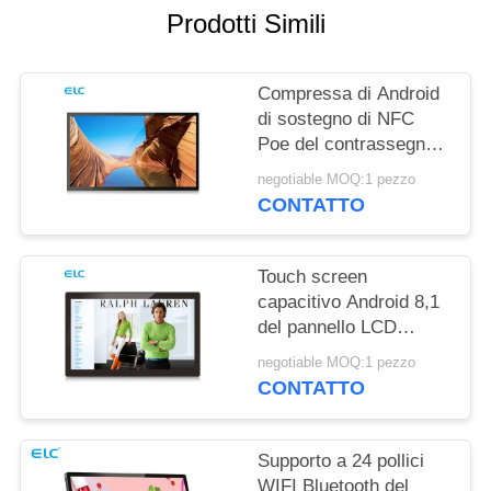
PRIVACY
Prodotti Simili
Compressa di Android
di sostegno di NFC
Poe del contrassegno
di Digital del supporto
negotiable MOQ:1 pezzo
della parete RK3288
CONTATTO
Touch screen
capacitivo Android 8,1
del pannello LCD
fissato al muro di
negotiable MOQ:1 pezzo
Rockchip RK3288
CONTATTO
Supporto a 24 pollici
WIFI Bluetooth del