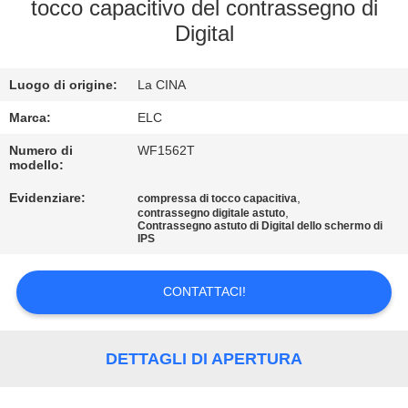
CONTROLLO
tocco capacitivo del contrassegno di
Digital
DI
QUALITÀ
Luogo di origine:
La CINA
CONTATTICI
Marca:
ELC
Numero di
WF1562T
modello:
RICHIEDA
Evidenziare:
,
compressa di tocco capacitiva
UNA
,
contrassegno digitale astuto
Contrassegno astuto di Digital dello schermo di
CITAZIONE
IPS
CONTATTACI!
SITEMAP
NORME
DETTAGLI DI APERTURA
SULLA