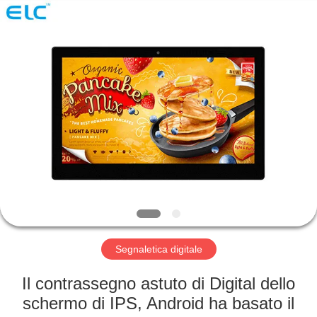
Shenzhen
Electron
Technology
Co.,
Ltd..
All
Rights
Reserved.
CASA
PRODOTTI
CIRCA
NOI
GIRO
DELLA
Segnaletica digitale
FABBRICA
Il contrassegno astuto di Digital dello
schermo di IPS, Android ha basato il