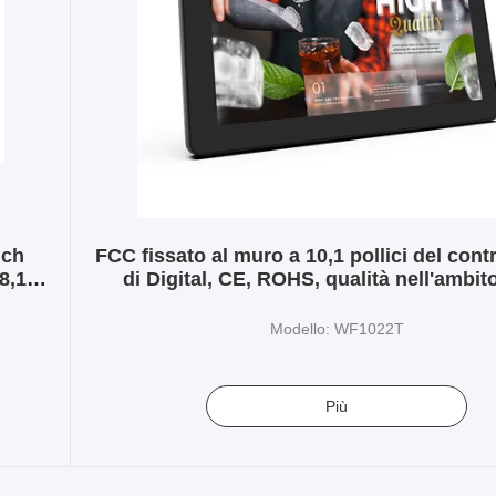
uch
FCC fissato al muro a 10,1 pollici del con
8,1
di Digital, CE, ROHS, qualità nell'ambito
garanzia, più dettagli personalizzabi
Modello: WF1022T
Più