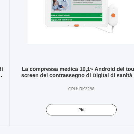
di
La compressa medica 10,1» Android del to
screen del contrassegno di Digital di sanità 
RK32888 visualizza il telefono portatile
CPU: RK3288
Più