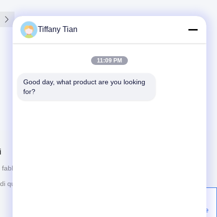
Tiffany Tian
11:09 PM
Good day, what product are you looking 
for?
i
Contattici
a fabbrica
Notizie
86-755-2916-1269
di qualità
Casi
Costruzione dei 2, zona
industriale di Yingfeng,
Norme sulla privacy
Comunità di Tantou, via di
Songgang, Bao'an, Shenzhen,
Cina