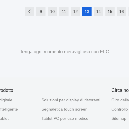
9
10
11
12
13
14
15
16
Tenga ogni momento meraviglioso con ELC
rodotto
Circa no
igitale
Soluzioni per display di ristoranti
Giro dell
ntelligente
Segnaletica touch screen
Controllo 
ablet
Tablet PC per uso medico
Sitemap