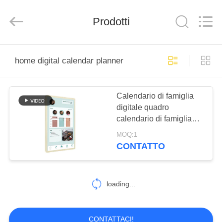
Shenzhen
Electron
Technology
Co.,
Prodotti
Ltd..
All
Rights
Reserved.
CASA
home digital calendar planner
PRODOTTI
Calendario di famiglia
digitale quadro
CIRCA
calendario di famiglia
NOI
calendario di muro
MOQ:1
digitale calendari di
CONTATTO
controllo display smart
GIRO
touch screen calendario
DELLA
loading...
FABBRICA
CONTATTACI!