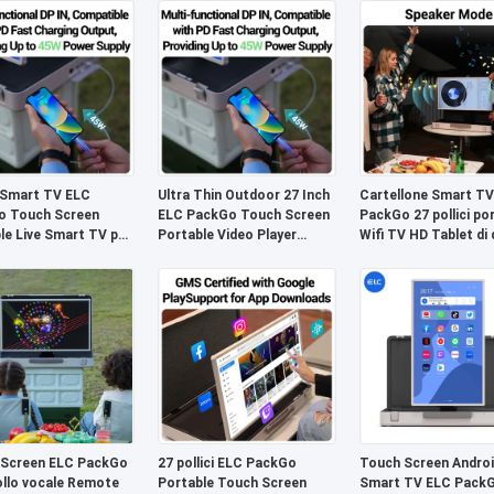
 Smart TV ELC
Ultra Thin Outdoor 27 Inch
Cartellone Smart TV
o Touch Screen
ELC PackGo Touch Screen
PackGo 27 pollici por
le Live Smart TV per
Portable Video Player
Wifi TV HD Tablet di 
 all'aperto
Smart TV
 Screen ELC PackGo
27 pollici ELC PackGo
Touch Screen Androi
llo vocale Remote
Portable Touch Screen
Smart TV ELC Pack