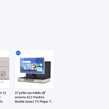
n 12
27 pollici portabile all'
r
esterno ELC PackGo
HD
Mobile Smart TV Player TV
touch screen