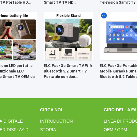
TV Portable HD
Smart TV TV HD
Television Samrt Tv 
sion Tablet
Televisione Smart TV Gran
Wifi
Tablet
sione LED portatile
ELC PackGo Smart TV Wifi
ELC PackGo Portabl
unzionale ELC
Bluetooth 5.2 Smart TV
Mobile Karaoke Sma
o Smart TV OEM da
Portatile con due
Bluetooth 5.2 Tablet
ici
altoparlanti Tablet Android
CIRCA NOI
GIRO DELLA F
A DIGITALE
INTRUDUCTION
LINEA DI PROD
ER DISPLAY DI
STORIA
OEM / ODM