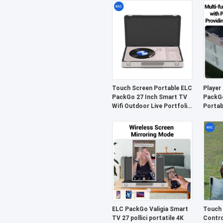
per il campeggio
Touch Screen Portable ELC
Player
PackGo 27 Inch Smart TV
PackG
Wifi Outdoor Live Portfolio
Portab
Tv
la casa
ELC PackGo Valigia Smart
Touch
TV 27 pollici portatile 4K
Contro