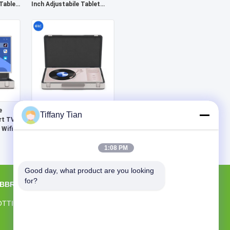
Tablet
Inch Adjustabile Tablet
Portatile Samrt Tv
e
Android 27 Inch ELC
Tiffany Tian
rt TV
Packgo Portatile Smart TV
 Wifi
Tablet Android
1:08 PM
Good day, what product are you looking 
for?
ABBRICA
CONTATTACI
Shenzhen Electron Technology Co., Ltd.
OTTI
Costruzione dei 2, zona industriale di
Yingfeng, Comunità di Tantou, via di