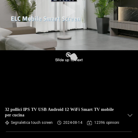
CONTROLLO
DI
QUALITÀ
CONTATTICI
RICHIEDA
UNA
CITAZIONE
SITEMAP
32 pollici IPS TV USB Android 12 WiFi Smart TV mobile
per cucina
NORME
Segnaletica touch screen
2024-08-14
12396 opinioni
SULLA