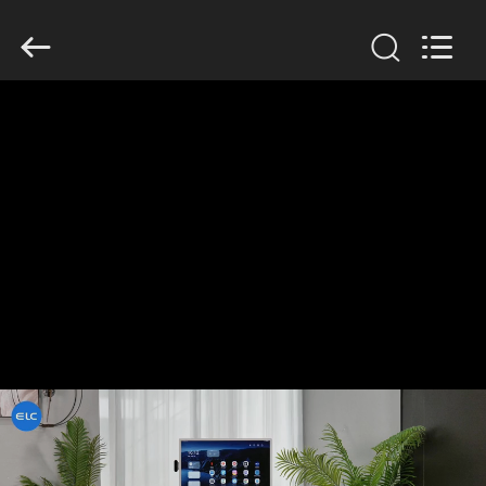
Shenzhen
Electron
Technology
Co.,
Ltd..
All
Rights
Reserved.
CASA
PRODOTTI
CIRCA
NOI
GIRO
DELLA
FABBRICA