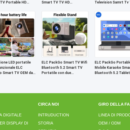
TV Portable HD
Smart TV TV HD
Television Samrt Tv 
sion Tablet
Televisione Smart TV Gran
Wifi
Tablet
sione LED portatile
ELC PackGo Smart TV Wifi
ELC PackGo Portabl
unzionale ELC
Bluetooth 5.2 Smart TV
Mobile Karaoke Sma
o Smart TV OEM da
Portatile con due
Bluetooth 5.2 Tablet
ici
altoparlanti Tablet Android
CIRCA NOI
GIRO DELLA F
A DIGITALE
INTRUDUCTION
LINEA DI PROD
ER DISPLAY DI
STORIA
OEM / ODM