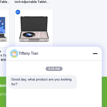
Tablet
Inch Adjustabile Tablet
Portatile Samrt Tv
e
Android 27 Inch ELC
Tiffany Tian
rt TV
Packgo Portatile Smart TV
 Wifi
Tablet Android
8:15 AM
Good day, what product are you looking 
for?
ABBRICA
CONTATTACI
Shenzhen Electron Technology Co., Ltd.
OTTI
Costruzione dei 2, zona industriale di
Yingfeng, Comunità di Tantou, via di