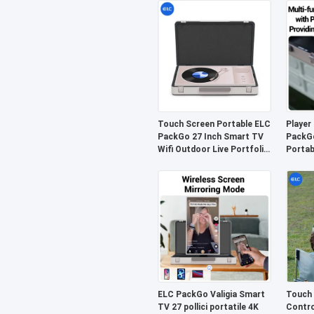
per il campeggio
Touch Screen Portable ELC
Player
PackGo 27 Inch Smart TV
PackG
Wifi Outdoor Live Portfolio
Portab
Tv
la casa
ELC PackGo Valigia Smart
Touch
TV 27 pollici portatile 4K
Contro