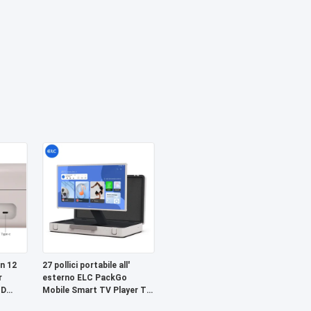
n 12
27 pollici portabile all'
r
esterno ELC PackGo
HD
Mobile Smart TV Player TV
touch screen