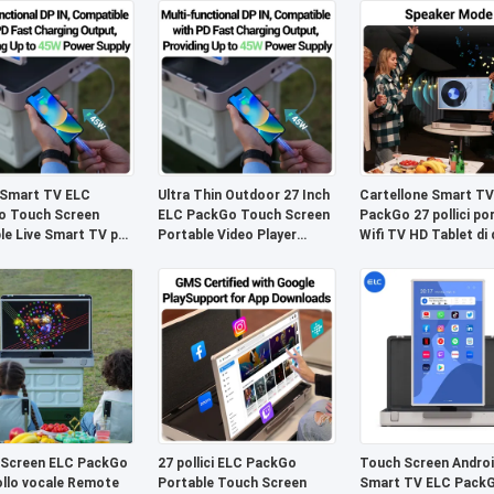
 Smart TV ELC
Ultra Thin Outdoor 27 Inch
Cartellone Smart TV
o Touch Screen
ELC PackGo Touch Screen
PackGo 27 pollici por
le Live Smart TV per
Portable Video Player
Wifi TV HD Tablet di 
 all'aperto
Smart TV
 Screen ELC PackGo
27 pollici ELC PackGo
Touch Screen Androi
llo vocale Remote
Portable Touch Screen
Smart TV ELC Pack