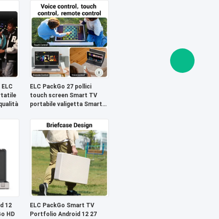
 ELC
ELC PackGo 27 pollici
tatile
touch screen Smart TV
qualità
portabile valigetta Smart
TV tablet esterno
d 12
ELC PackGo Smart TV
Go HD
Portfolio Android 12 27